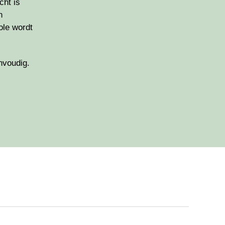
cht is
n
ole wordt
nvoudig.