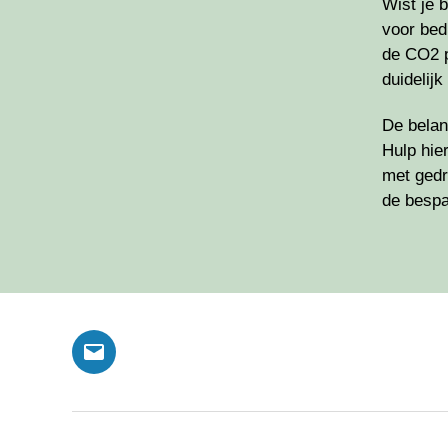
Wist je 
voor bed
de CO2 p
duidelij
De belan
Hulp hie
met gedr
de bespar
E-
mail