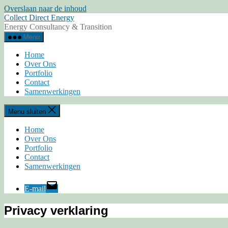
Overslaan naar de inhoud
Collect Direct Energy
Energy Consultancy & Transition
Menu
Home
Over Ons
Portfolio
Contact
Samenwerkingen
Menu sluiten
Home
Over Ons
Portfolio
Contact
Samenwerkingen
E-mail
Privacy verklaring