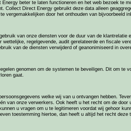
 Energy beter te laten functioneren en het web bezoek te m
 Collect Direct Energy gebruikt deze data alleen geaggregee
 te vergemakkelijken door het onthouden van bijvoorbeeld i
ruik van onze diensten voor de duur van de klantrelatie en
r wettelijke, regelgevende, audit gerelateerde en fiscale ve
bruik van de diensten verwijderd of geanonimiseerd in ov
regelen genomen om de systemen te beveiligen. Dit om te v
rloren gaat.
n de persoonsgegevens welke wij van u ontvangen hebben. Te
één van onze verwerkers. Ook heeft u het recht om de door 
Wij kunnen u vragen om u te legitimeren voordat wij gehoor 
en toestemming hiertoe, dan heeft u altijd het recht deze 